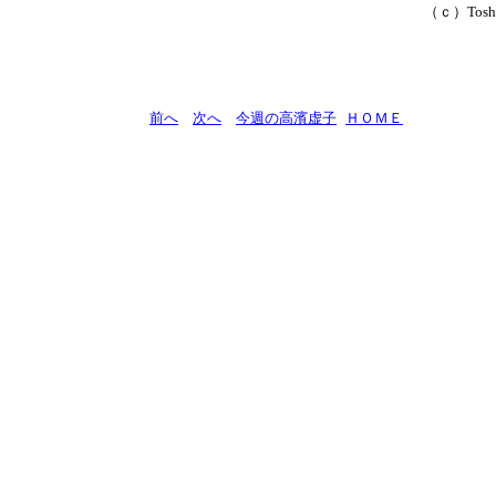
（ｃ）Toshi
前へ
次へ
今週の高濱虚子
ＨＯＭＥ