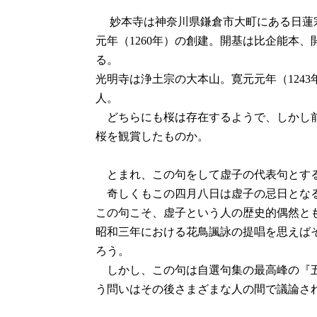
妙本寺は神奈川県鎌倉市大町にある日蓮
元年（1260年）の創建。開基は比企能本
る。
光明寺は浄土宗の大本山。寛元元年（124
人。
どちらにも桜は存在するようで、しかし前
桜を観賞したものか。
とまれ、この句をして虚子の代表句とす
奇しくもこの四月八日は虚子の忌日となる
この句こそ、虚子という人の歴史的偶然と
昭和三年における花鳥諷詠の提唱を思えば
ろう。
しかし、この句は自選句集の最高峰の『五
う問いはその後さまざまな人の間で議論さ