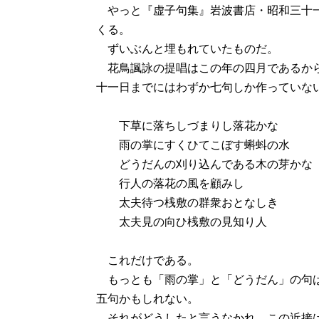
やっと『虚子句集』岩波書店・昭和三十一
くる。
ずいぶんと埋もれていたものだ。
花鳥諷詠の提唱はこの年の四月であるから
十一日までにはわずか七句しか作っていな
下草に落ちしづまりし落花かな
雨の掌にすくひてこぼす蝌蚪の水
どうだんの刈り込んである木の芽かな
行人の落花の風を顧みし
太夫待つ桟敷の群衆おとなしき
太夫見の向ひ桟敷の見知り人
これだけである。
もっとも「雨の掌」と「どうだん」の句は
五句かもしれない。
それがどうしたと言うなかれ。この近接は