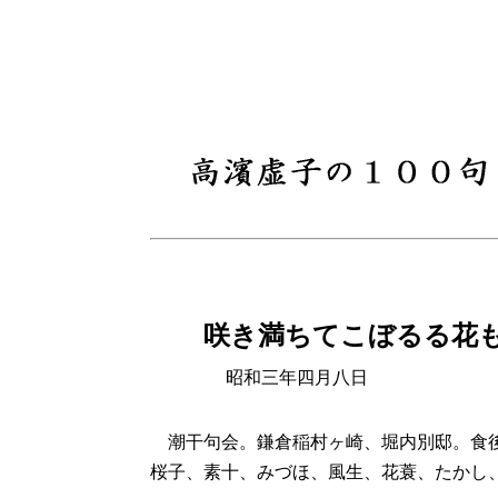
咲き満ちてこぼるる
昭和三年四月八日
潮干句会。鎌倉稲村ヶ崎、堀内別邸。食後
桜子、素十、みづほ、風生、花蓑、たかし