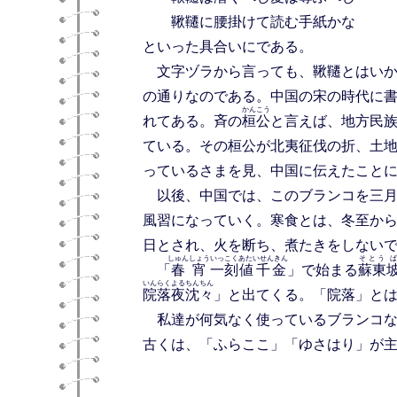
鞦韆に腰掛けて読む手紙かな 
といった具合いにである。
文字ヅラから言っても、鞦韆とはいか
の通りなのである。中国の宋の時代に
かんこう
れてある。斉の
桓公
と言えば、地方民
ている。その桓公が北夷征伐の折、土
っているさまを見、中国に伝えたこと
以後、中国では、このブランコを三
風習になっていく。寒食とは、冬至か
日とされ、火を断ち、煮たきをしない
しゅんしょう
いっこく
あたいせんきん
そとう
ば
「
春宵
一刻
値千金
」で始まる
蘇東
いんらくよるちんちん
院落夜沈々
」と出てくる。「院落」と
私達が何気なく使っているブランコな
古くは、「ふらここ」「ゆさはり」が