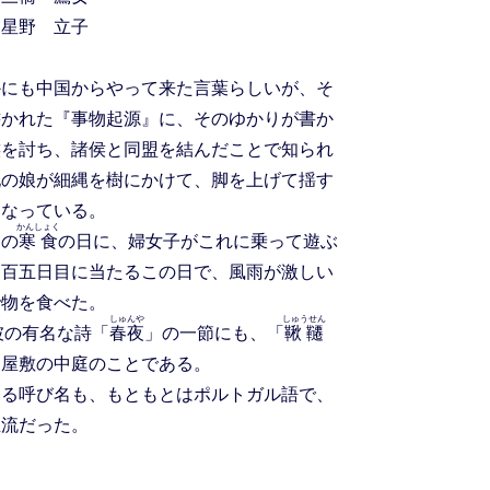
星野 立子
にも中国からやって来た言葉らしいが、そ
書かれた『事物起源』に、そのゆかりが書か
族を討ち、諸侯と同盟を結んだことで知られ
地の娘が細縄を樹にかけて、脚を上げて揺す
になっている。
かんしょく
月の
寒食
の日に、婦女子がこれに乗って遊ぶ
ら百五日目に当たるこの日で、風雨が激しい
で物を食べた。
しゅんや
しゅうせん
坡
の有名な詩「
春夜
」の一節にも、「
鞦韆
は屋敷の中庭のことである。
る呼び名も、もともとはポルトガル語で、
主流だった。