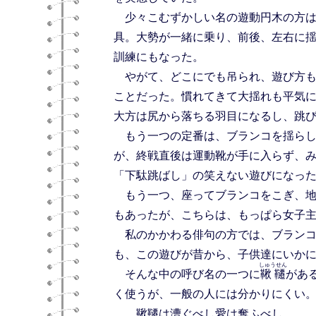
少々こむずかしい名の遊動円木の方は
具。大勢が一緒に乗り、前後、左右に
訓練にもなった。
やがて、どこにでも吊られ、遊び方も
ことだった。慣れてきて大揺れも平気
大方は尻から落ちる羽目になるし、跳
もう一つの定番は、ブランコを揺らし
が、終戦直後は運動靴が手に入らず、
「下駄跳ばし」の笑えない遊びになっ
もう一つ、座ってブランコをこぎ、地
もあったが、こちらは、もっぱら女子
私のかかわる俳句の方では、ブランコ
も、この遊びが昔から、子供達にいか
しゅうせん
そんな中の呼び名の一つに
鞦韆
があ
く使うが、一般の人には分かりにくい
鞦韆は漕ぐべし愛は奪ふべし 