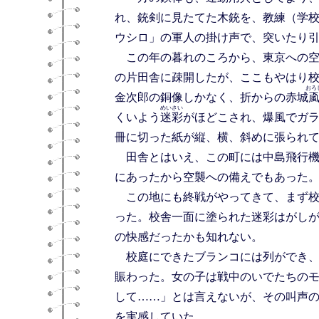
れ、銃剣に見たてた木銃を、教練（学
ウシロ」の軍人の掛け声で、突いたり
この年の暮れのころから、東京への空
の片田舎に疎開したが、ここもやはり
おろ
金次郎の銅像しかなく、折からの赤城
めいさい
くいよう
迷彩
がほどこされ、爆風でガ
冊に切った紙が縦、横、斜めに張られ
田舎とはいえ、この町には中島飛行機
にあったから空襲への備えでもあった
この地にも終戦がやってきて、まず校
った。校舎一面に塗られた迷彩はがし
の快感だったかも知れない。
校庭にできたブランコには列ができ、
賑わった。女の子は戦中のいでたちの
して……」とは言えないが、その叫声
を実感していた。