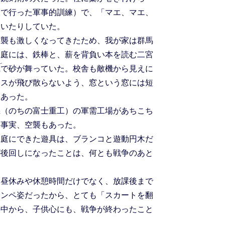
校で行った軍事的訓練）で、「マエ、マエ、
引いたりしていた。
襲も激しくなってきたため、我が家は群馬
校庭には、鉄棒と、薪を背負い本を読む二宮
し
颪
で砂が舞っていた。校舎も敵機から見えに
ラスが飛び散らないよう、窓という窓には短
てあった。
（のちの富士重工）の軍需工場があちこち
。事実、空襲もあった。
庭にできた遊具は、ブランコと遊動円木だ
が後回しになったことは、何とも戦争のあと
昼休みや休憩時間だけでなく、放課後まで
モンペ姿だったから、とても「スカートを翻
の中から、子供心にも、戦争が終わったこと