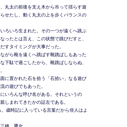
、丸太の前後を支え木から吊って揺らす遊
揺らせたし、動く丸太の上を歩くバランスの
いろいろ生まれた。その一つが遠くへ跳ぶ
になったとは言え、この状態で跳びだすと、
びだすタイミングが大事だった。
ながら靴を遠くへ跳ばす靴跳ばしもあった
みな下駄で過ごしたから、靴跳ばしならぬ、
た。
面に置かれた石を拾う「石拾い」なる遊び
主流の遊びでもあった。
にいろんな呼び名がある。それというの
に親しまれてきたかの証左である。
る。歳時記に入っている言葉だから俳人はよ
。
三橋 鷹女