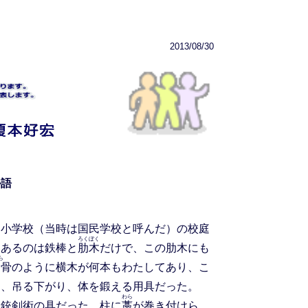
2013/08/30
ル語
小学校（当時は国民学校と呼んだ）の校庭
ろくぼく
。あるのは鉄棒と
肋木
だけで、この肋木にも
ら
肋
骨のように横木が何本もわたしてあり、こ
け、吊る下がり、体を鍛える用具だった。
わら
銃剣術の具だった。柱に
藁
が巻き付けら